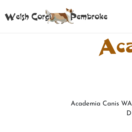
Aca
Academia Canis W
D