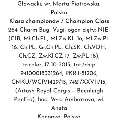
Głowacki, wł. Marta Piotrowska,
Polska
Klasa championów / Champion Class
264 Charm Bugi Vugi, ogon cięty: NIE,
(CIB, Mł.Ch.PL, Mł.Zw.KL 16, Mł.Zw.PL
16, Ch.PL, Gr.Ch.PL, Ch.SK, Ch.VDH,
Ch.CZ, Zw.Kl.CZ 17, Zw.PL 18),
tricolor, 17-10-2015, tat./chip
94100018331264, PKR.I-81206,
CMKU/WCP/1429/15, 7421/XXVII/15,
(Artush Royal Corgis – Beenleigh
PenFro), hod. Vera Ambrozova, wł.
Aneta
Konopka, Polska