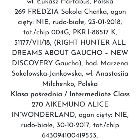
wł. Łukasz Hartabus, Polska
269 FREDZIA Sokola Chatka, ogon
cięty: NIE, rudo-białe, 23-01-2018,
tat./chip 004G, PKR.I-88517 K,
31177/VII/18, (RIGHT HUNTER ALL
DREAMS ABOUT GAUCHO – NEW
DISCOVERY Gaucho), hod. Marzena
Sokolowska-Jankowska, wł. Anastasiia
Milchenko, Polska
Klasa pośrednia / Intermediate Class
270 AIKEMUNO ALICE
IN’WONDERLAND, ogon cięty: NIE,
rudo-białe, 30-10-2017, tat./chip
643094100419533,