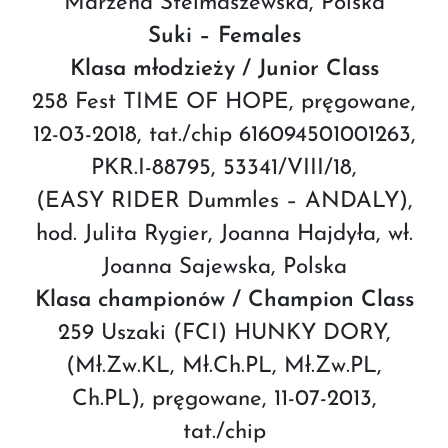
Marzena Stelmaszewska, Polska
Suki – Females
Klasa młodzieży / Junior Class
258 Fest TIME OF HOPE, pręgowane,
12-03-2018, tat./chip 616094501001263,
PKR.I-88795, 53341/VIII/18,
(EASY RIDER Dummles – ANDALY),
hod. Julita Rygier, Joanna Hajdyła, wł.
Joanna Sajewska, Polska
Klasa championów / Champion Class
259 Uszaki (FCI) HUNKY DORY,
(Mł.Zw.KL, Mł.Ch.PL, Mł.Zw.PL,
Ch.PL), pręgowane, 11-07-2013,
tat./chip