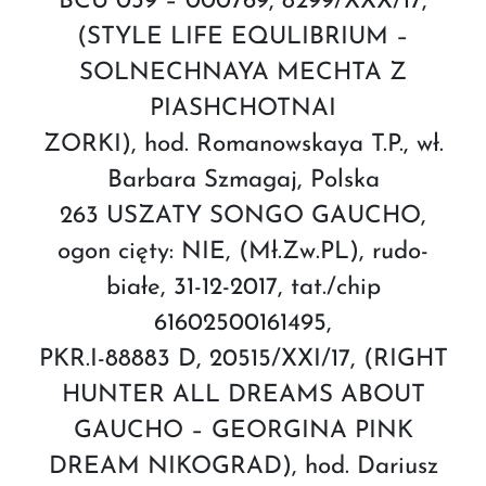
BCU 039 – 000769, 8299/XXX/17,
(STYLE LIFE EQULIBRIUM –
SOLNECHNAYA MECHTA Z
PIASHCHOTNAI
ZORKI), hod. Romanowskaya T.P., wł.
Barbara Szmagaj, Polska
263 USZATY SONGO GAUCHO,
ogon cięty: NIE, (Mł.Zw.PL), rudo-
białe, 31-12-2017, tat./chip
61602500161495,
PKR.I-88883 D, 20515/XXI/17, (RIGHT
HUNTER ALL DREAMS ABOUT
GAUCHO – GEORGINA PINK
DREAM NIKOGRAD), hod. Dariusz