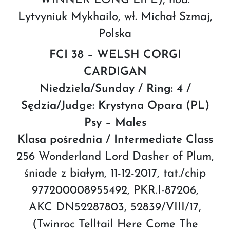
WINNER LONG LIFE), hod.
Lytvyniuk Mykhailo, wł. Michał Szmaj,
Polska
FCI 38 – WELSH CORGI
CARDIGAN
Niedziela/Sunday / Ring: 4 /
Sędzia/Judge: Krystyna Opara (PL)
Psy – Males
Klasa pośrednia / Intermediate Class
256 Wonderland Lord Dasher of Plum,
śniade z białym, 11-12-2017, tat./chip
977200008955492, PKR.I-87206,
AKC DN52287803, 52839/VIII/17,
(Twinroc Telltail Here Come The