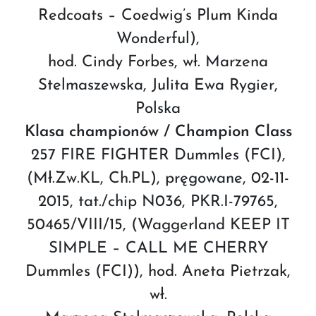
Redcoats – Coedwig’s Plum Kinda
Wonderful),
hod. Cindy Forbes, wł. Marzena
Stelmaszewska, Julita Ewa Rygier,
Polska
Klasa championów / Champion Class
257 FIRE FIGHTER Dummles (FCI),
(Mł.Zw.KL, Ch.PL), pręgowane, 02-11-
2015, tat./chip N036, PKR.I-79765,
50465/VIII/15, (Waggerland KEEP IT
SIMPLE – CALL ME CHERRY
Dummles (FCI)), hod. Aneta Pietrzak,
wł.