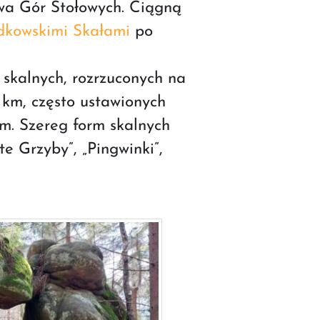
wa Gór Stołowych. Ciągną
kowskimi Skałami
po
 skalnych, rozrzuconych na
 km, często ustawionych
m. Szereg form skalnych
e Grzyby”, „Pingwinki”,