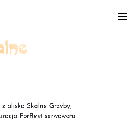
alne
z bliska Skalne Grzyby,
auracja ForRest serwowała