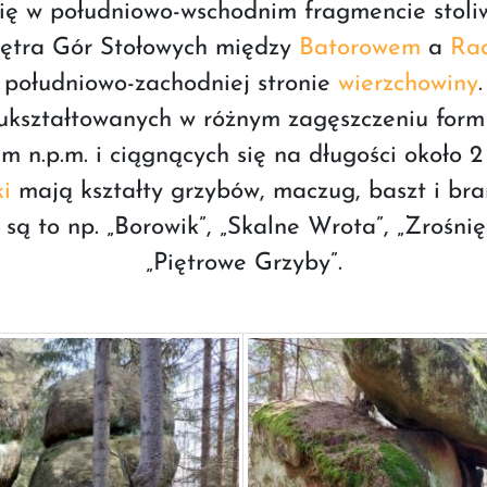
się w południowo-wschodnim fragmencie stoli
iętra Gór Stołowych między
Batorowem
a
Rad
południowo-zachodniej stronie
wierzchowiny
.
 ukształtowanych w różnym zagęszczeniu form
m n.p.m. i ciągnących się na długości około 2
i
mają kształty grzybów, maczug, baszt i bra
są to np. „Borowik”, „Skalne Wrota”, „Zrośnięt
„Piętrowe Grzyby”.