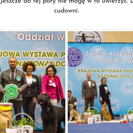
eszcze do tej pory nie mogę w to uwierzyć. D
cudowni.