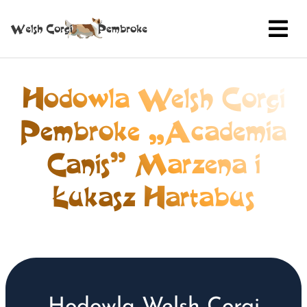
Hodowla Welsh Corgi
Pembroke „Academia
Canis” Marzena i
Łukasz Hartabus