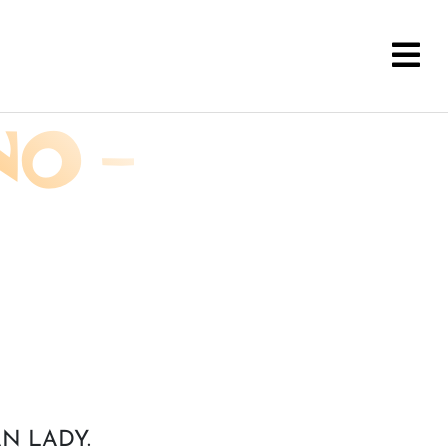
NO –
AN LADY.