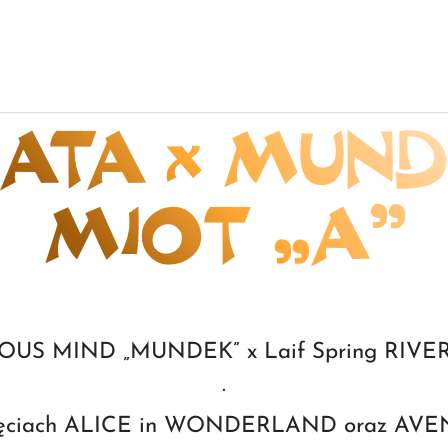
ATA x MUND
MIOT „A”
CIOUS MIND „MUNDEK” x Laif Spring RIV
.
jęciach ALICE in WONDERLAND oraz AVE