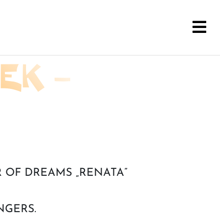
EK –
ER OF DREAMS „RENATA”
NGERS.