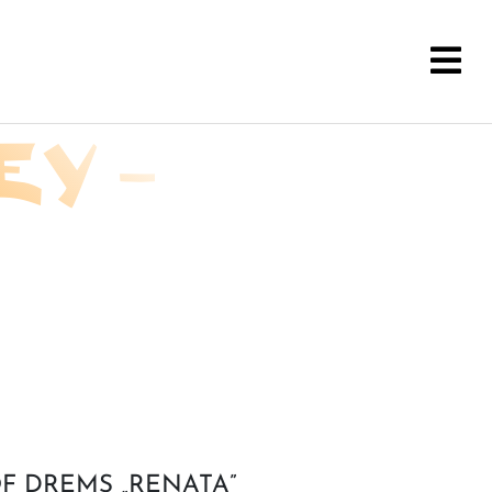
EY –
 OF DREMS „RENATA”