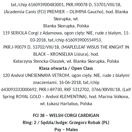
tat./chip 616093900483001, PKR.I90078 D, 53701/VIII/18,
(Academia Canis (FCI) PREMIER – OLIMPIA Gaucho), hod. Blanka
Skorupka, wł.
Blanka Skorupka, Polska
119 SERIOLA Corgi z Adamowa, ogon cięty: NIE, rude z białym, 11-
03-2018, tat./chip 616093900554953,
PKR.I-90079 D, 53702/VIII/18, (MAPLELEAF WISUS THE KNIGHT IN
BLACK – KRONSELKA Lisiura), hod.
Katarzyna Stencka-Olaszek, wł. Blanka Skorupka, Polska
Klasa otwarta / Open Class
120 Andvol UNESENNAYA VETROM, ogon cięty: NIE, rude z białymi
znaczeniami, 16-06-2018, tat./chip
643093333000692, PKR.I-89730, RKF 5312702, 3766/XXVIII/18, (Laif
Spring ROYAL GOLD – Andvol KLEMENTINA), hod. Marina Volkova,
wł. Łukasz Hartabus, Polska
FCI 38 – WELSH CORGI CARDIGAN
Ring: 2 / Sędzia/Judge: Grzegorz Robak (PL)
Psy – Males