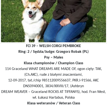
FCI 39 – WELSH CORGI PEMBROKE
Ring: 2 / Sędzia/Judge: Grzegorz Robak (PL)
Psy – Males
Klasa championów / Champion Class
114 Graceland WHAT DREAMS ARE MADE OF, ogon cięty: TAK,
(Ch.AKC), rude z białymi znaczeniami,
12-09-2017, tat./chip 985112009556637, PKR.I-91566, AKC
DN50940001, 3834/XXVIII/17, (Ashbryn
DREAM WEAVER – Graceland ROCKS AT TIFFANYS), hod. Fran West,
wł. Łukasz Hartabus, Polska
Klasa weteranów / Veteran Class