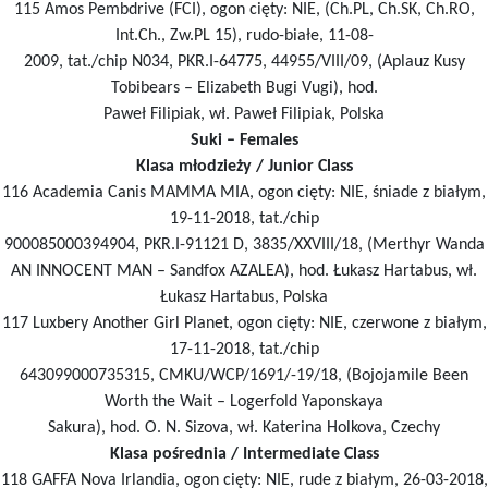
115 Amos Pembdrive (FCI), ogon cięty: NIE, (Ch.PL, Ch.SK, Ch.RO,
Int.Ch., Zw.PL 15), rudo-białe, 11-08-
2009, tat./chip N034, PKR.I-64775, 44955/VIII/09, (Aplauz Kusy
Tobibears – Elizabeth Bugi Vugi), hod.
Paweł Filipiak, wł. Paweł Filipiak, Polska
Suki – Females
Klasa młodzieży / Junior Class
116 Academia Canis MAMMA MIA, ogon cięty: NIE, śniade z białym,
19-11-2018, tat./chip
900085000394904, PKR.I-91121 D, 3835/XXVIII/18, (Merthyr Wanda
AN INNOCENT MAN – Sandfox AZALEA), hod. Łukasz Hartabus, wł.
Łukasz Hartabus, Polska
117 Luxbery Another Girl Planet, ogon cięty: NIE, czerwone z białym,
17-11-2018, tat./chip
643099000735315, CMKU/WCP/1691/-19/18, (Bojojamile Been
Worth the Wait – Logerfold Yaponskaya
Sakura), hod. O. N. Sizova, wł. Katerina Holkova, Czechy
Klasa pośrednia / Intermediate Class
118 GAFFA Nova Irlandia, ogon cięty: NIE, rude z białym, 26-03-2018,