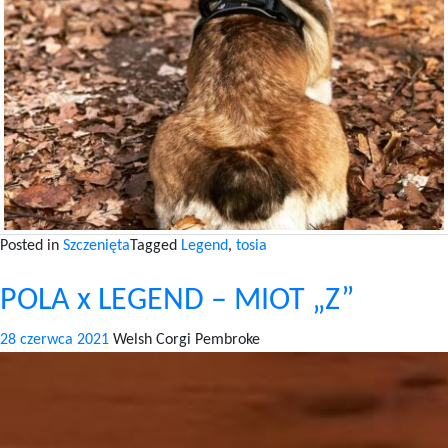
Posted in
Szczenięta
Tagged
Legend
,
tosia
POLA x LEGEND – MIOT „Z”
28 czerwca 2021
Welsh Corgi Pembroke