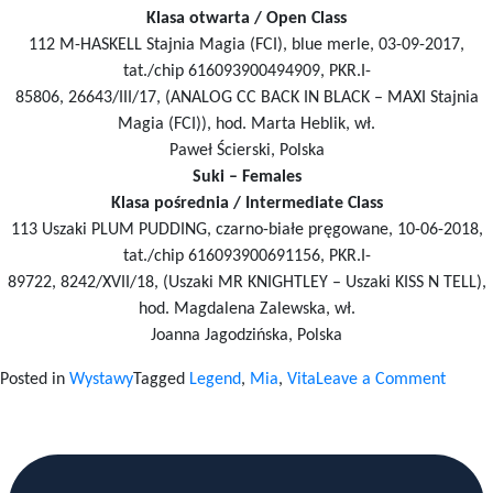
Klasa otwarta / Open Class
112 M-HASKELL Stajnia Magia (FCI), blue merle, 03-09-2017,
tat./chip 616093900494909, PKR.I-
85806, 26643/III/17, (ANALOG CC BACK IN BLACK – MAXI Stajnia
Magia (FCI)), hod. Marta Heblik, wł.
Paweł Ścierski, Polska
Suki – Females
Klasa pośrednia / Intermediate Class
113 Uszaki PLUM PUDDING, czarno-białe pręgowane, 10-06-2018,
tat./chip 616093900691156, PKR.I-
89722, 8242/XVII/18, (Uszaki MR KNIGHTLEY – Uszaki KISS N TELL),
hod. Magdalena Zalewska, wł.
Joanna Jagodzińska, Polska
on
Posted in
Wystawy
Tagged
Legend
,
Mia
,
Vita
Leave a Comment
CAC
JELENI
GÓRA
10.20