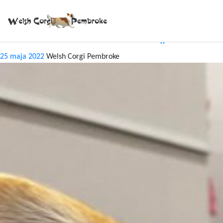
Tag:
Legend
TOSIA x LEGEND – MIOT „W”
25 maja 2022
Welsh Corgi Pembroke