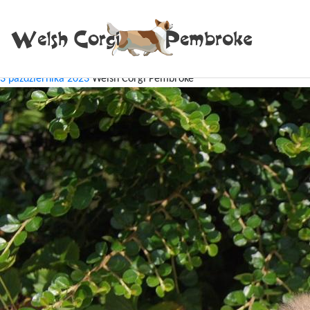
Tag:
Renata
RENATA x TOMMY – MIOT „K”
3 października 2023
Welsh Corgi Pembroke