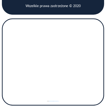
Wszelkie prawa zastrzeżone © 2020
Powered by
googlemaps gen (hi)
&
www.vaticaanstadtickets.nl/