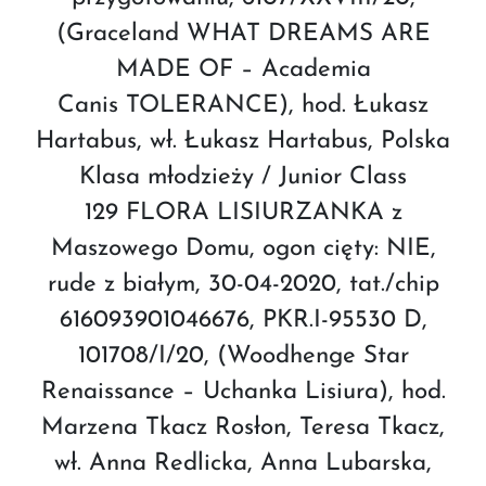
(Graceland WHAT DREAMS ARE
MADE OF – Academia
Canis TOLERANCE), hod. Łukasz
Hartabus, wł. Łukasz Hartabus, Polska
Klasa młodzieży / Junior Class
129 FLORA LISIURZANKA z
Maszowego Domu, ogon cięty: NIE,
rude z białym, 30-04-2020, tat./chip
616093901046676, PKR.I-95530 D,
101708/I/20, (Woodhenge Star
Renaissance – Uchanka Lisiura), hod.
Marzena Tkacz Rosłon, Teresa Tkacz,
wł. Anna Redlicka, Anna Lubarska,