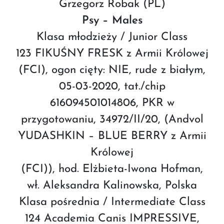
Grzegorz Robak (PL)
Psy – Males
Klasa młodzieży / Junior Class
123 FIKUŚNY FRESK z Armii Królowej
(FCI), ogon cięty: NIE, rude z białym,
05-03-2020, tat./chip
616094501014806, PKR w
przygotowaniu, 34972/II/20, (Andvol
YUDASHKIN – BLUE BERRY z Armii
Królowej
(FCI)), hod. Elżbieta-Iwona Hofman,
wł. Aleksandra Kalinowska, Polska
Klasa pośrednia / Intermediate Class
124 Academia Canis IMPRESSIVE,