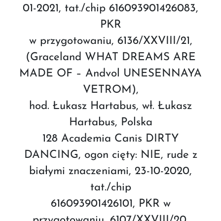
01-2021, tat./chip 616093901426083,
PKR
w przygotowaniu, 6136/XXVIII/21,
(Graceland WHAT DREAMS ARE
MADE OF – Andvol UNESENNAYA
VETROM),
hod. Łukasz Hartabus, wł. Łukasz
Hartabus, Polska
128 Academia Canis DIRTY
DANCING, ogon cięty: NIE, rude z
białymi znaczeniami, 23-10-2020,
tat./chip
616093901426101, PKR w
przygotowaniu, 6107/XXVIII/20,