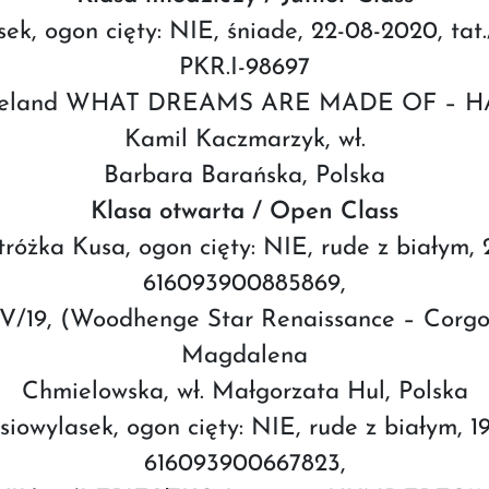
ek, ogon cięty: NIE, śniade, 22-08-2020, tat
PKR.I-98697
raceland WHAT DREAMS ARE MADE OF – HAR
Kamil Kaczmarzyk, wł.
Barbara Barańska, Polska
Klasa otwarta / Open Class
różka Kusa, ogon cięty: NIE, rude z białym, 2
616093900885869,
V/19, (Woodhenge Star Renaissance – Corgo
Magdalena
Chmielowska, wł. Małgorzata Hul, Polska
owylasek, ogon cięty: NIE, rude z białym, 19-
616093900667823,