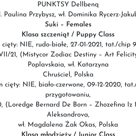
PUNKTSY Dellbenq
. Paulina Przybysz, wł. Dominika Rycerz-Jaku
Suki – Females
Klasa szczeniąt / Puppy Class
 cięty: NIE, rudo-białe, 27-01-2021, tat./ch
I/21, (Mistycor Zodiac Destiny – Art Felicity
Poplavskaia, wł. Katarzyna
Chruściel, Polska
 cięty: NIE, biało-czerwone, 09-12-2020, t
przygotowaniu,
0, (Loredge Bernard De Born – Zhozefina Iz
Aleksandrova,
wł. Magdalena Żak Okas, Polska
Klasa młodzieży / Junior Class