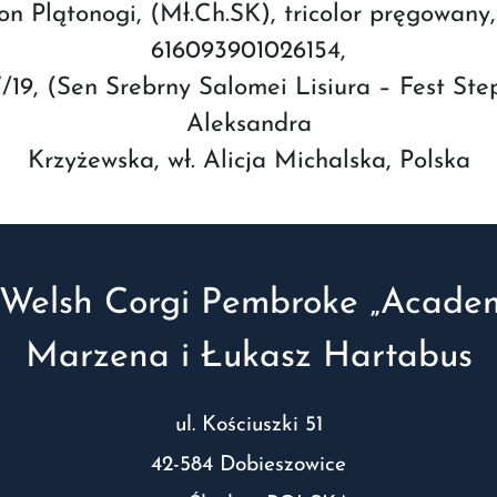
Plątonogi, (Mł.Ch.SK), tricolor pręgowany, 
616093901026154,
/19, (Sen Srebrny Salomei Lisiura – Fest Ste
Aleksandra
Krzyżewska, wł. Alicja Michalska, Polska
Welsh Corgi Pembroke „Academ
Marzena i Łukasz Hartabus
ul. Kościuszki 51
42-584 Dobieszowice