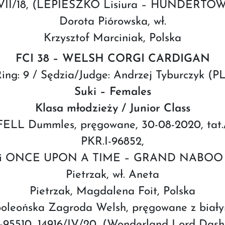
6/VII/18, (LEPIESZKO Lisiura – HUNDERT
Dorota Piórowska, wł.
Krzysztof Marciniak, Polska
FCI 38 – WELSH CORGI CARDIGAN
ing: 9 / Sędzia/Judge: Andrzej Tyburczyk (P
Suki – Females
Klasa młodzieży / Junior Class
L Dummles, pręgowane, 30-08-2020, tat.
PKR.I-96852,
zaki ONCE UPON A TIME – GRAND NABOO D
Pietrzak, wł. Aneta
Pietrzak, Magdalena Foit, Polska
poleońska Zagroda Welsh, pręgowane z białym
I-95510, 14916/IV/20, (Wonderland Lord Das