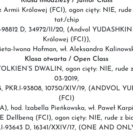
Klasa młodzieży / Junior Class
rmii Królowej (FCI), ogon cięty: NIE, rude
tat./chip
I-98812 D, 34972/II/20, (Andvol YUDASHKI
Królowej (FCI)),
ieta-Iwona Hofman, wł. Aleksandra Kalinows
Klasa otwarta / Open Class
TOLKIEN’S DWALIN, ogon cięty: NIE, rude z 
03-2019,
913, PKR.I-93808, 10750/XIV/19, (ANDVOL Y
(FCI)
 hod. Izabella Pieńkowska, wł. Paweł Karpi
llbenq (FCI), ogon cięty: NIE, rude z biały
R.I-93643 D, 16341/XXIV/17, (ONE AND O