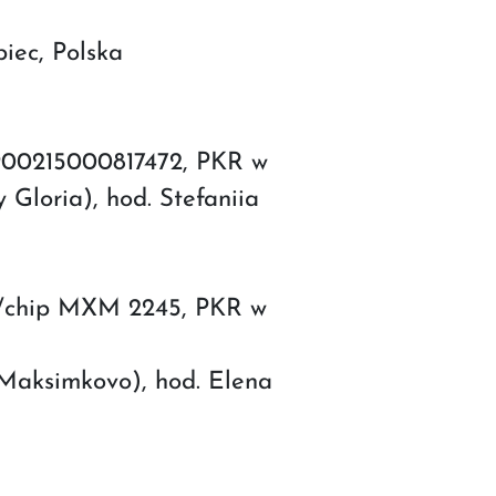
biec, Polska
ip 900215000817472, PKR w
 Gloria), hod. Stefaniia
at./chip MXM 2245, PKR w
 Maksimkovo), hod. Elena