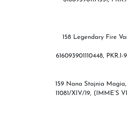
158 Legendary Fire Va
616093901110448, PKR.I-9
159 Nana Stajnia Magia, t
11081/XIV/19, (IMME’S