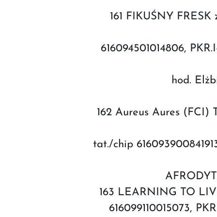
161 FIKUŚNY FRESK z A
616094501014806, PKR.
hod. Elżb
162 Aureus Aures (FCI) 
tat./chip 616093900841
AFRODYTA),
163 LEARNING TO LIVE De
616099110015073, PK