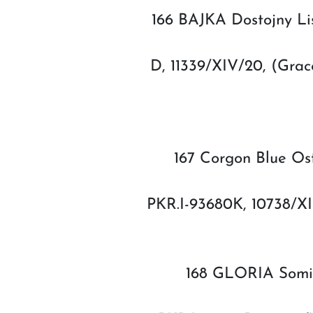
166 BAJKA Dostojny Lis
D, 11339/XIV/20, (G
167 Corgon Blue Ost
PKR.I-93680K, 10738/XI
168 GLORIA Somisi