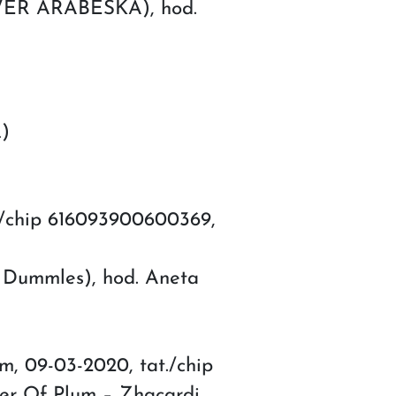
OWER ARABESKA), hod.
L)
/chip 616093900600369,
ummles), hod. Aneta
, 09-03-2020, tat./chip
her Of Plum – Zhacardi