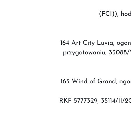
(FCI)), hod
164 Art City Luvia, ogon
przygotowaniu, 33088/VI
165 Wind of Grand, ogon
RKF 5777329, 35114/II/2