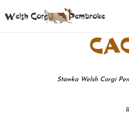
CAC
Stawka Welsh Corgi Pe
R