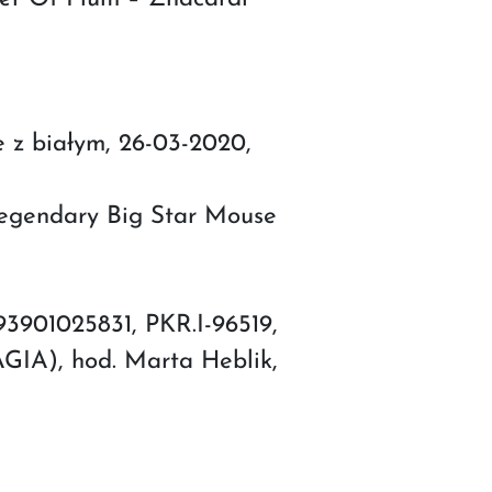
 z białym, 26-03-2020,
 Legendary Big Star Mouse
093901025831, PKR.I-96519,
A), hod. Marta Heblik,