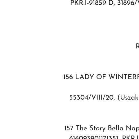
PKR.I-91859 D, 3189
R
156 LADY OF WINTERFEL
55304/VIII/20, (Us
157 The Story Bella Na
616093901171351, PKR.