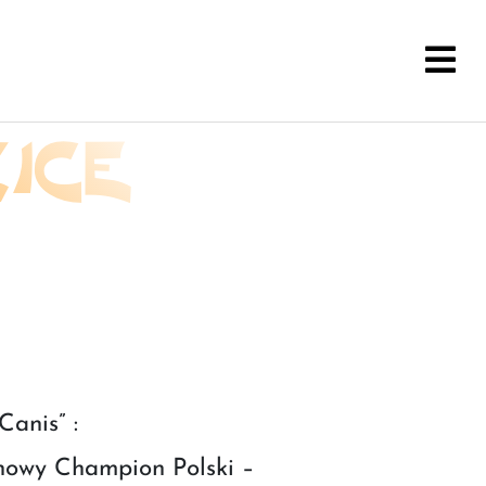
ICE
anis” :
wy Champion Polski –