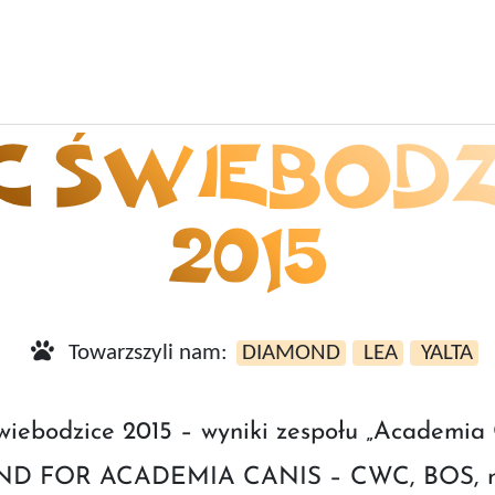
C ŚWIEBODZ
2015
Towarzszyli nam:
DIAMOND
LEA
YALTA
iebodzice 2015 – wyniki zespołu „Academia C
OND FOR ACADEMIA CANIS – CWC, BOS, no