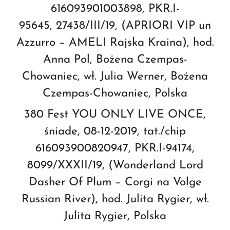
616093901003898, PKR.I-
95645, 27438/III/19, (APRIORI VIP un
Azzurro – AMELI Rajska Kraina), hod.
Anna Pol, Bożena Czempas-
Chowaniec, wł. Julia Werner, Bożena
Czempas-Chowaniec, Polska
380 Fest YOU ONLY LIVE ONCE,
śniade, 08-12-2019, tat./chip
616093900820947, PKR.I-94174,
8099/XXXII/19, (Wonderland Lord
Dasher Of Plum – Corgi na Volge
Russian River), hod. Julita Rygier, wł.
Julita Rygier, Polska