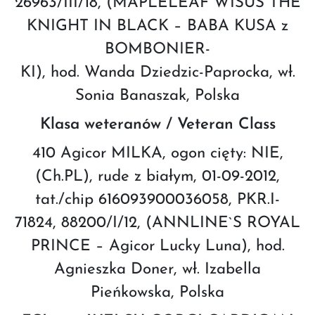
26963/III/18, (MAPLELEAF WISUS THE
KNIGHT IN BLACK – BABA KUSA z
BOMBONIER-
KI), hod. Wanda Dziedzic-Paprocka, wł.
Sonia Banaszak, Polska
Klasa weteranów / Veteran Class
410 Agicor MILKA, ogon cięty: NIE,
(Ch.PL), rude z białym, 01-09-2012,
tat./chip 616093900036058, PKR.I-
71824, 88200/I/12, (ANNLINE`S ROYAL
PRINCE – Agicor Lucky Luna), hod.
Agnieszka Doner, wł. Izabella
Pieńkowska, Polska