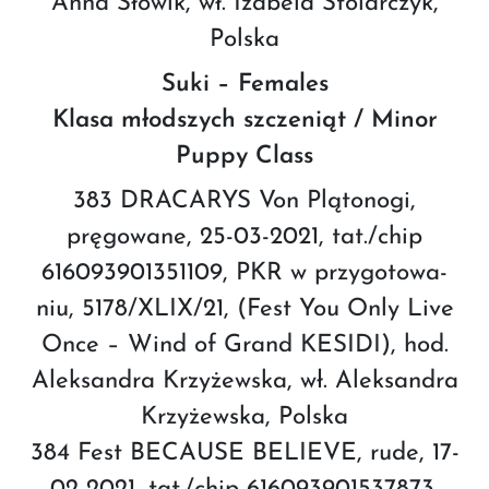
Anna Słowik, wł. Izabela Stolarczyk,
Polska
Suki – Females
Klasa młodszych szczeniąt / Minor
Puppy Class
383 DRACARYS Von Plątonogi,
pręgowane, 25-03-2021, tat./chip
616093901351109, PKR w przygotowa-
niu, 5178/XLIX/21, (Fest You Only Live
Once – Wind of Grand KESIDI), hod.
Aleksandra Krzyżewska, wł. Aleksandra
Krzyżewska, Polska
384 Fest BECAUSE BELIEVE, rude, 17-