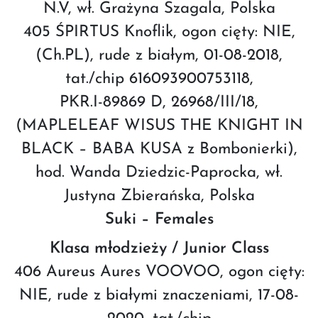
N.V, wł. Grażyna Szagala, Polska
405 ŚPIRTUS Knoflik, ogon cięty: NIE,
(Ch.PL), rude z białym, 01-08-2018,
tat./chip 616093900753118,
PKR.I-89869 D, 26968/III/18,
(MAPLELEAF WISUS THE KNIGHT IN
BLACK – BABA KUSA z Bombonierki),
hod. Wanda Dziedzic-Paprocka, wł.
Justyna Zbierańska, Polska
Suki – Females
Klasa młodzieży / Junior Class
406 Aureus Aures VOOVOO, ogon cięty:
NIE, rude z białymi znaczeniami, 17-08-