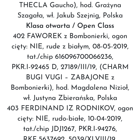
THECLA Gaucho), hod. Grażyna
Szagała, wł. Jakub Szejnig, Polska
Klasa otwarta / Open Class
402 FAWOREK z Bombonierki, ogon
cięty: NIE, rude z białym, 08-05-2019,
tat./chip 616096700066236,
PKR.I-92465 D, 27189/III/19, (CHARM
BUGI VUGI – ZABAJONE z
Bombonierki), hod. Magdalena Nizioł,
wł. Justyna Zbierańska, Polska
403 FERDINAND IZ RODNIKOV, ogon
cięty: NIE, rudo-białe, 10-04-2019,
tat./chip JDJ1267, PKR.I-94276,
RKF 5637692, 5039/XLVIII/19,