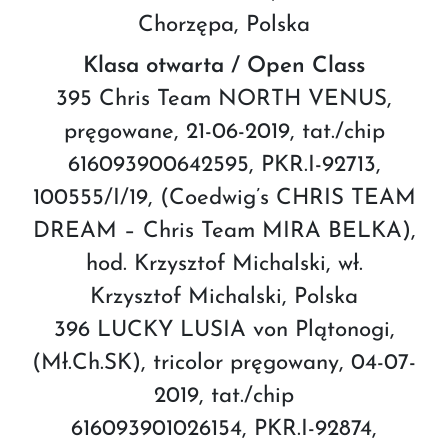
Chorzępa, Polska
Klasa otwarta / Open Class
395 Chris Team NORTH VENUS,
pręgowane, 21-06-2019, tat./chip
616093900642595, PKR.I-92713,
100555/I/19, (Coedwig’s CHRIS TEAM
DREAM – Chris Team MIRA BELKA),
hod. Krzysztof Michalski, wł.
Krzysztof Michalski, Polska
396 LUCKY LUSIA von Plątonogi,
(Mł.Ch.SK), tricolor pręgowany, 04-07-
2019, tat./chip
616093901026154, PKR.I-92874,