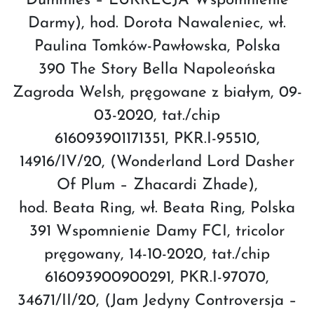
Dummles – LUKRECJA Wspomnienie
Darmy), hod. Dorota Nawaleniec, wł.
Paulina Tomków-Pawłowska, Polska
390 The Story Bella Napoleońska
Zagroda Welsh, pręgowane z białym, 09-
03-2020, tat./chip
616093901171351, PKR.I-95510,
14916/IV/20, (Wonderland Lord Dasher
Of Plum – Zhacardi Zhade),
hod. Beata Ring, wł. Beata Ring, Polska
391 Wspomnienie Damy FCI, tricolor
pręgowany, 14-10-2020, tat./chip
616093900900291, PKR.I-97070,
34671/II/20, (Jam Jedyny Controversja –