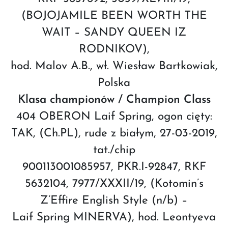
(BOJOJAMILE BEEN WORTH THE
WAIT – SANDY QUEEN IZ
RODNIKOV),
hod. Malov A.B., wł. Wiesław Bartkowiak,
Polska
Klasa championów / Champion Class
404 OBERON Laif Spring, ogon cięty:
TAK, (Ch.PL), rude z białym, 27-03-2019,
tat./chip
900113001085957, PKR.I-92847, RKF
5632104, 7977/XXXII/19, (Kotomin’s
Z’Effire English Style (n/b) –
Laif Spring MINERVA), hod. Leontyeva