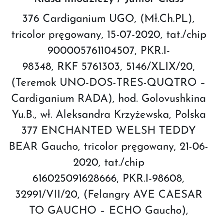
376 Cardiganium UGO, (Mł.Ch.PL),
tricolor pręgowany, 15-07-2020, tat./chip
900005761104507, PKR.I-
98348, RKF 5761303, 5146/XLIX/20,
(Teremok UNO-DOS-TRES-QUQTRO –
Cardiganium RADA), hod. Golovushkina
Yu.B., wł. Aleksandra Krzyżewska, Polska
377 ENCHANTED WELSH TEDDY
BEAR Gaucho, tricolor pręgowany, 21-06-
2020, tat./chip
616025091628666, PKR.I-98608,
32991/VII/20, (Felangry AVE CAESAR
TO GAUCHO – ECHO Gaucho),