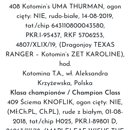
408 Kotomin’s UMA THURMAN, ogon
cięty: NIE, rudo-białe, 14-08-2019,
tat./chip 643110800043580,
PKR.I-95437, RKF 5706253,
4807/XLIX/19, (Dragonjoy TEXAS
RANGER – Kotomin’s ZET KAROLINE),
hod.
Kotomina T.A., wł. Aleksandra
Krzyżewska, Polska
Klasa championów / Champion Class
409 Ściema KNOFLIK, ogon cięty: NIE,
(Mł.Ch.PL, Ch.PL), rude z białym, 01-08-
2018, tat./chip H025, PKR.I-89801 D,