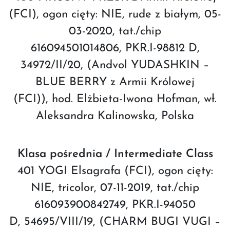
(FCI), ogon cięty: NIE, rude z białym, 05-
03-2020, tat./chip
616094501014806, PKR.I-98812 D,
34972/II/20, (Andvol YUDASHKIN –
BLUE BERRY z Armii Królowej
(FCI)), hod. Elżbieta-Iwona Hofman, wł.
Aleksandra Kalinowska, Polska
Klasa pośrednia / Intermediate Class
401 YOGI Elsagrafa (FCI), ogon cięty:
NIE, tricolor, 07-11-2019, tat./chip
616093900842749, PKR.I-94050
D, 54695/VIII/19, (CHARM BUGI VUGI –