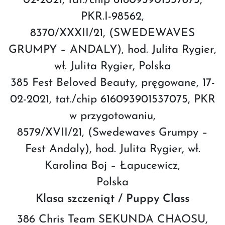
02-2021, tat./chip 616093901537873,
PKR.I-98562,
8370/XXXII/21, (SWEDEWAVES
GRUMPY – ANDALY), hod. Julita Rygier,
wł. Julita Rygier, Polska
385 Fest Beloved Beauty, pręgowane, 17-
02-2021, tat./chip 616093901537075, PKR
w przygotowaniu,
8579/XVII/21, (Swedewaves Grumpy –
Fest Andaly), hod. Julita Rygier, wł.
Karolina Boj – Łapucewicz,
Polska
Klasa szczeniąt / Puppy Class
386 Chris Team SEKUNDA CHAOSU,