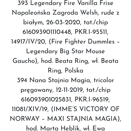
393 Legendary Fire Vanilla Frise
Napoleońska Zagroda Welsh, rude z
białym, 26-03-2020, tat./chip
616093901110448, PKR.I-95511,
14917/IV/20, (Fire Fighter Dummles –
Legendary Big Star Mouse
Gaucho), hod. Beata Ring, wł. Beata
Ring, Polska
394 Nana Stajnia Magia, tricolor
pręgowany, 12-11-2019, tat./chip
616093901025831, PKR.I-96519,
11081/XIV/19, (IMME’S VICTORY OF
NORWAY – MAXI STAJNIA MAGIA),
hod. Marta Heblik, wł. Ewa