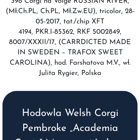
398 Corgi na Volge RUSSIAN RIVER,
(Mł.Ch.PL, Ch.PL, Mł.Zw.EU), tricolor, 28-
05-2017, tat./chip XFT
4194, PKR.I-85362, RKF 5002849,
8007/XXXII/17, (CARRDICTED MADE
IN SWEDEN – TRAFOX SWEET
CAROLINA), hod. Farshatova M.V., wł.
Julita Rygier, Polska
Hodowla Welsh Corgi
Pembroke „Academia