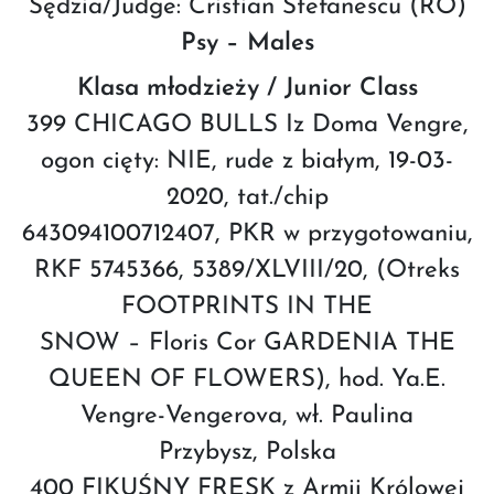
Sędzia/Judge: Cristian Stefanescu (RO)
Psy – Males
Klasa młodzieży / Junior Class
399 CHICAGO BULLS Iz Doma Vengre,
ogon cięty: NIE, rude z białym, 19-03-
2020, tat./chip
643094100712407, PKR w przygotowaniu,
RKF 5745366, 5389/XLVIII/20, (Otreks
FOOTPRINTS IN THE
SNOW – Floris Cor GARDENIA THE
QUEEN OF FLOWERS), hod. Ya.E.
Vengre-Vengerova, wł. Paulina
Przybysz, Polska
400 FIKUŚNY FRESK z Armii Królowej