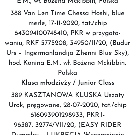
E.M., wł. Bożena Mckibbin, Polska
388 Van Len Time Chessa Hoshi, blue
merle, 17-11-2020, tat./chip
643094100748410, PKR w przygoto-
waniu, RKF 5775208, 34950/II/20, (Budur
Urs – Ingermanlandija Zhenni Blue Sky),
hod. Konina E.M., wł. Bożena Mckibbin,
Polska
Klasa młodzieży / Junior Class
389 KASZTANOWA KLUSKA Uszaty
Urok, pręgowane, 28-07-2020, tat./chip
616093901298933, PKR.I-
96387, 32774/VII/20, (EASY RIDER