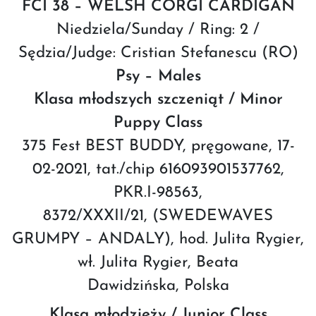
FCI 38 – WELSH CORGI CARDIGAN
Niedziela/Sunday / Ring: 2 /
Sędzia/Judge: Cristian Stefanescu (RO)
Psy – Males
Klasa młodszych szczeniąt / Minor
Puppy Class
375 Fest BEST BUDDY, pręgowane, 17-
02-2021, tat./chip 616093901537762,
PKR.I-98563,
8372/XXXII/21, (SWEDEWAVES
GRUMPY – ANDALY), hod. Julita Rygier,
wł. Julita Rygier, Beata
Dawidzińska, Polska
Klasa młodzieży / Junior Class