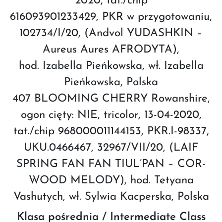
2020, tat./chip
616093901233429, PKR w przygotowaniu,
102734/I/20, (Andvol YUDASHKIN –
Aureus Aures AFRODYTA),
hod. Izabella Pieńkowska, wł. Izabella
Pieńkowska, Polska
407 BLOOMING CHERRY Rowanshire,
ogon cięty: NIE, tricolor, 13-04-2020,
tat./chip 968000011144153, PKR.I-98337,
UKU.0466467, 32967/VII/20, (LAIF
SPRING FAN FAN TIUL’PAN – COR-
WOOD MELODY), hod. Tetyana
Vashutych, wł. Sylwia Kacperska, Polska
Klasa pośrednia / Intermediate Class