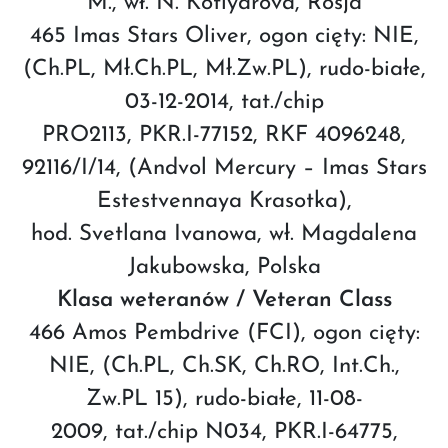
M., wł. N. Kotlyarova, Rosja
465 Imas Stars Oliver, ogon cięty: NIE,
(Ch.PL, Mł.Ch.PL, Mł.Zw.PL), rudo-białe,
03-12-2014, tat./chip
PRO2113, PKR.I-77152, RKF 4096248,
92116/I/14, (Andvol Mercury – Imas Stars
Estestvennaya Krasotka),
hod. Svetlana Ivanowa, wł. Magdalena
Jakubowska, Polska
Klasa weteranów / Veteran Class
466 Amos Pembdrive (FCI), ogon cięty:
NIE, (Ch.PL, Ch.SK, Ch.RO, Int.Ch.,
Zw.PL 15), rudo-białe, 11-08-
2009, tat./chip N034, PKR.I-64775,