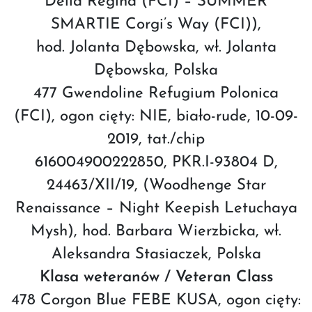
Della Regina (FCI) – SUMMER
SMARTIE Corgi’s Way (FCI)),
hod. Jolanta Dębowska, wł. Jolanta
Dębowska, Polska
477 Gwendoline Refugium Polonica
(FCI), ogon cięty: NIE, biało-rude, 10-09-
2019, tat./chip
616004900222850, PKR.I-93804 D,
24463/XII/19, (Woodhenge Star
Renaissance – Night Keepish Letuchaya
Mysh), hod. Barbara Wierzbicka, wł.
Aleksandra Stasiaczek, Polska
Klasa weteranów / Veteran Class
478 Corgon Blue FEBE KUSA, ogon cięty: