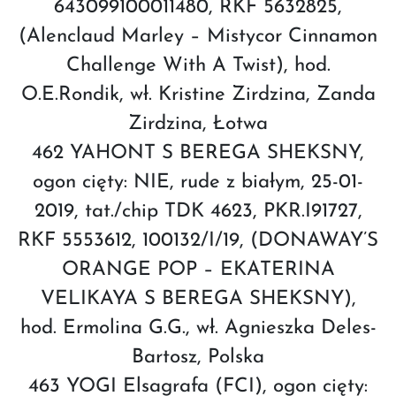
643099100011480, RKF 5632825,
(Alenclaud Marley – Mistycor Cinnamon
Challenge With A Twist), hod.
O.E.Rondik, wł. Kristine Zirdzina, Zanda
Zirdzina, Łotwa
462 YAHONT S BEREGA SHEKSNY,
ogon cięty: NIE, rude z białym, 25-01-
2019, tat./chip TDK 4623, PKR.I91727,
RKF 5553612, 100132/I/19, (DONAWAY’S
ORANGE POP – EKATERINA
VELIKAYA S BEREGA SHEKSNY),
hod. Ermolina G.G., wł. Agnieszka Deles-
Bartosz, Polska
463 YOGI Elsagrafa (FCI), ogon cięty: