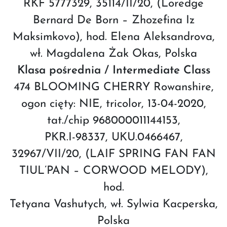
RKF 5777329, 35114/II/20, (Loredge
Bernard De Born – Zhozefina Iz
Maksimkovo), hod. Elena Aleksandrova,
wł. Magdalena Żak Okas, Polska
Klasa pośrednia / Intermediate Class
474 BLOOMING CHERRY Rowanshire,
ogon cięty: NIE, tricolor, 13-04-2020,
tat./chip 968000011144153,
PKR.I-98337, UKU.0466467,
32967/VII/20, (LAIF SPRING FAN FAN
TIUL’PAN – CORWOOD MELODY),
hod.
Tetyana Vashutych, wł. Sylwia Kacperska,
Polska