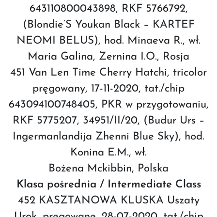
643110800043898, RKF 5766792,
(Blondie’S Youkan Black – KARTEF
NEOMI BELUS), hod. Minaeva R., wł.
Maria Galina, Zernina I.O., Rosja
451 Van Len Time Cherry Hatchi, tricolor
pręgowany, 17-11-2020, tat./chip
643094100748405, PKR w przygotowaniu,
RKF 5775207, 34951/II/20, (Budur Urs –
Ingermanlandija Zhenni Blue Sky), hod.
Konina E.M., wł.
Bożena Mckibbin, Polska
Klasa pośrednia / Intermediate Class
452 KASZTANOWA KLUSKA Uszaty
Urok, pręgowane, 28-07-2020, tat./chip