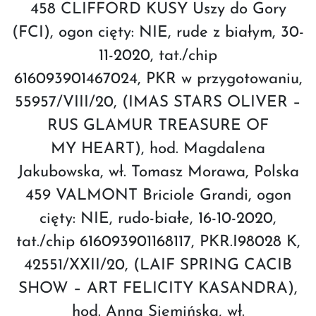
458 CLIFFORD KUSY Uszy do Gory
(FCI), ogon cięty: NIE, rude z białym, 30-
11-2020, tat./chip
616093901467024, PKR w przygotowaniu,
55957/VIII/20, (IMAS STARS OLIVER –
RUS GLAMUR TREASURE OF
MY HEART), hod. Magdalena
Jakubowska, wł. Tomasz Morawa, Polska
459 VALMONT Briciole Grandi, ogon
cięty: NIE, rudo-białe, 16-10-2020,
tat./chip 616093901168117, PKR.I98028 K,
42551/XXII/20, (LAIF SPRING CACIB
SHOW – ART FELICITY KASANDRA),
hod. Anna Siemińska, wł.