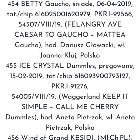
454 BETTY Gaucho, śniade, 06-04-2019,
tat./chip 616025001620979, PKR.I-92566,
54307/VIII/19, (FELANGRY AVE
CAESAR TO GAUCHO – MATTEA
Gaucho), hod. Dariusz Głowacki, wł.
Joanna Kluj, Polska
455 ICE CRYSTAL Dummles, pręgowane,
15-02-2019, tat./chip 616093900793127,
PKR.I-91276,
54005/VIII/19, (Waggerland KEEP IT
SIMPLE – CALL ME CHERRY
Dummles), hod. Aneta Pietrzak, wł. Aneta
Pietrzak, Polska
456 Wind of Grand KESIDI, (Mł.Ch.PL),