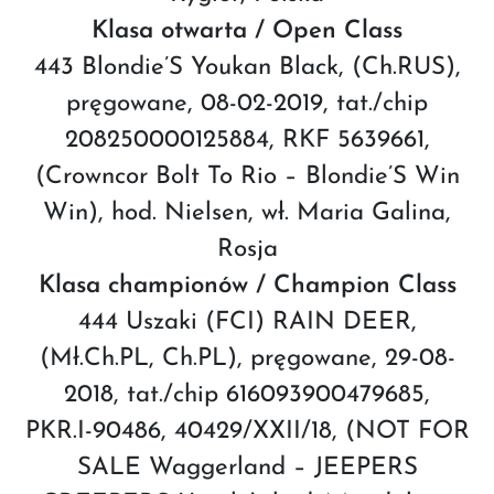
Klasa otwarta / Open Class
443 Blondie’S Youkan Black, (Ch.RUS),
pręgowane, 08-02-2019, tat./chip
208250000125884, RKF 5639661,
(Crowncor Bolt To Rio – Blondie’S Win
Win), hod. Nielsen, wł. Maria Galina,
Rosja
Klasa championów / Champion Class
444 Uszaki (FCI) RAIN DEER,
(Mł.Ch.PL, Ch.PL), pręgowane, 29-08-
2018, tat./chip 616093900479685,
PKR.I-90486, 40429/XXII/18, (NOT FOR
SALE Waggerland – JEEPERS