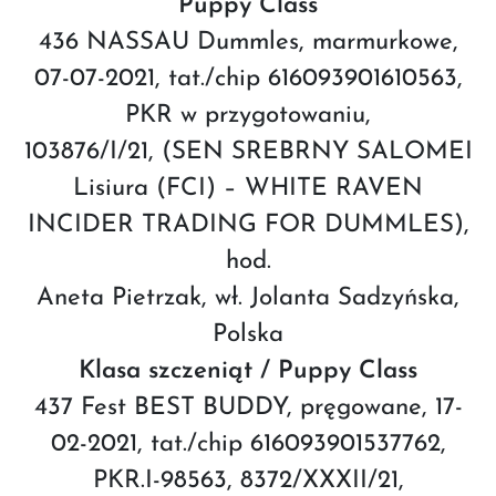
Puppy Class
436 NASSAU Dummles, marmurkowe,
07-07-2021, tat./chip 616093901610563,
PKR w przygotowaniu,
103876/I/21, (SEN SREBRNY SALOMEI
Lisiura (FCI) – WHITE RAVEN
INCIDER TRADING FOR DUMMLES),
hod.
Aneta Pietrzak, wł. Jolanta Sadzyńska,
Polska
Klasa szczeniąt / Puppy Class
437 Fest BEST BUDDY, pręgowane, 17-
02-2021, tat./chip 616093901537762,
PKR.I-98563, 8372/XXXII/21,