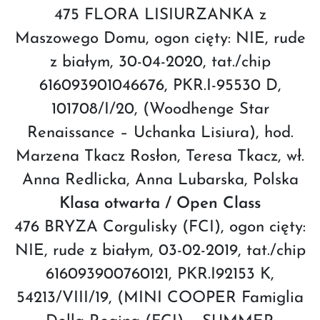
475 FLORA LISIURZANKA z
Maszowego Domu, ogon cięty: NIE, rude
z białym, 30-04-2020, tat./chip
616093901046676, PKR.I-95530 D,
101708/I/20, (Woodhenge Star
Renaissance – Uchanka Lisiura), hod.
Marzena Tkacz Rosłon, Teresa Tkacz, wł.
Anna Redlicka, Anna Lubarska, Polska
Klasa otwarta / Open Class
476 BRYZA Corgulisky (FCI), ogon cięty:
NIE, rude z białym, 03-02-2019, tat./chip
616093900760121, PKR.I92153 K,
54213/VIII/19, (MINI COOPER Famiglia