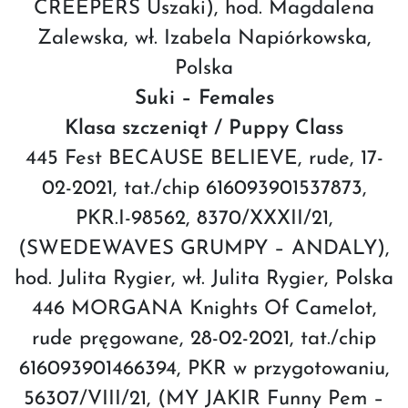
CREEPERS Uszaki), hod. Magdalena
Zalewska, wł. Izabela Napiórkowska,
Polska
Suki – Females
Klasa szczeniąt / Puppy Class
445 Fest BECAUSE BELIEVE, rude, 17-
02-2021, tat./chip 616093901537873,
PKR.I-98562, 8370/XXXII/21,
(SWEDEWAVES GRUMPY – ANDALY),
hod. Julita Rygier, wł. Julita Rygier, Polska
446 MORGANA Knights Of Camelot,
rude pręgowane, 28-02-2021, tat./chip
616093901466394, PKR w przygotowaniu,
56307/VIII/21, (MY JAKIR Funny Pem –