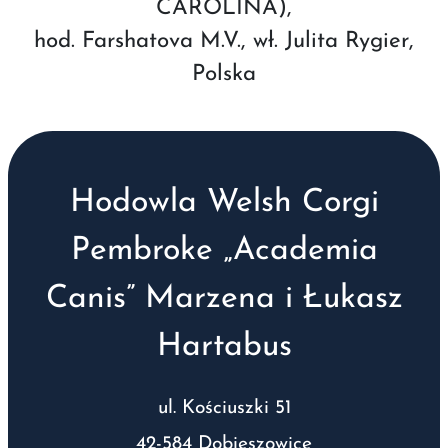
CAROLINA),
hod. Farshatova M.V., wł. Julita Rygier,
Polska
Hodowla Welsh Corgi
Pembroke „Academia
Canis” Marzena i Łukasz
Hartabus
ul. Kościuszki 51
42-584 Dobieszowice