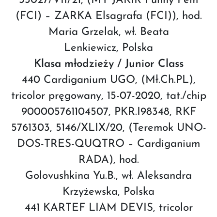
33027/VII/21, (MY JAKIR Funny Pem
(FCI) – ZARKA Elsagrafa (FCI)), hod.
Maria Grzelak, wł. Beata
Lenkiewicz, Polska
Klasa młodzieży / Junior Class
440 Cardiganium UGO, (Mł.Ch.PL),
tricolor pręgowany, 15-07-2020, tat./chip
900005761104507, PKR.I98348, RKF
5761303, 5146/XLIX/20, (Teremok UNO-
DOS-TRES-QUQTRO – Cardiganium
RADA), hod.
Golovushkina Yu.B., wł. Aleksandra
Krzyżewska, Polska
441 KARTEF LIAM DEVIS, tricolor