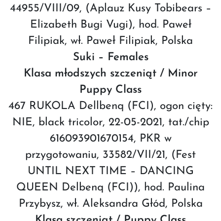
44955/VIII/09, (Aplauz Kusy Tobibears –
Elizabeth Bugi Vugi), hod. Paweł
Filipiak, wł. Paweł Filipiak, Polska
Suki – Females
Klasa młodszych szczeniąt / Minor
Puppy Class
467 RUKOLA Dellbenq (FCI), ogon cięty:
NIE, black tricolor, 22-05-2021, tat./chip
616093901670154, PKR w
przygotowaniu, 33582/VII/21, (Fest
UNTIL NEXT TIME – DANCING
QUEEN Delbenq (FCI)), hod. Paulina
Przybysz, wł. Aleksandra Głód, Polska
Klasa szczeniąt / Puppy Class