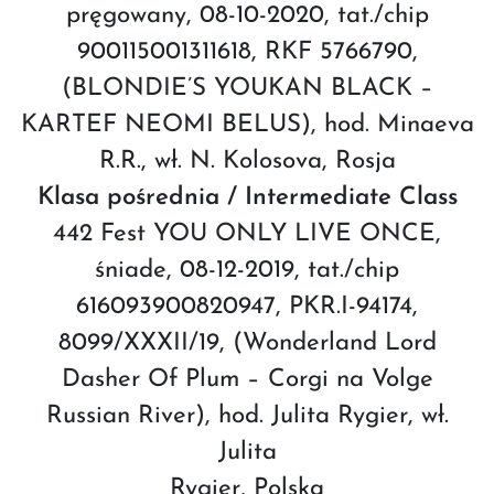
pręgowany, 08-10-2020, tat./chip
900115001311618, RKF 5766790,
(BLONDIE’S YOUKAN BLACK –
KARTEF NEOMI BELUS), hod. Minaeva
R.R., wł. N. Kolosova, Rosja
Klasa pośrednia / Intermediate Class
442 Fest YOU ONLY LIVE ONCE,
śniade, 08-12-2019, tat./chip
616093900820947, PKR.I-94174,
8099/XXXII/19, (Wonderland Lord
Dasher Of Plum – Corgi na Volge
Russian River), hod. Julita Rygier, wł.
Julita
Rygier, Polska