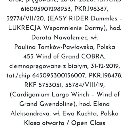
616093901298933, PKR.I96387,
32774/VII/20, (EASY RIDER Dummles –
LUKRECJA Wspomnienie Darmy), hod.
Dorota Nawaleniec, wł.
Paulina Tomków-Pawłowska, Polska
453 Wind of Grand COBRA,
ciemnopręgowane z białym, 31-12-2019,
tat./chip 643093300136007, PKR.I98478,
RKF 5753051, 55784/VIII/19,
(Cardiganium Largo Winch – Wind of
Grand Gwendoline), hod. Elena
Aleksandrova, wł. Ewa Kuchta, Polska
Klasa otwarta / Open Class