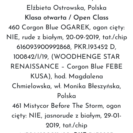
Elżbieta Ostrowska, Polska
Klasa otwarta / Open Class
460 Corgon Blue OGAREK, ogon cięty:
NIE, rude z białym, 20-09-2019,
tat./chip
616093900992868, PKR.I93452 D,
100842/I/19, (WOODHENGE STAR
RENAISSANCE – Corgon Blue FEBE
KUSA), hod. Magdalena
Chmielowska, wł. Monika Błeszyńska,
Polska
461 Mistycor Before The Storm, ogon
cięty: NIE, jasnorude z białym, 29-01-
2019, tat./chip