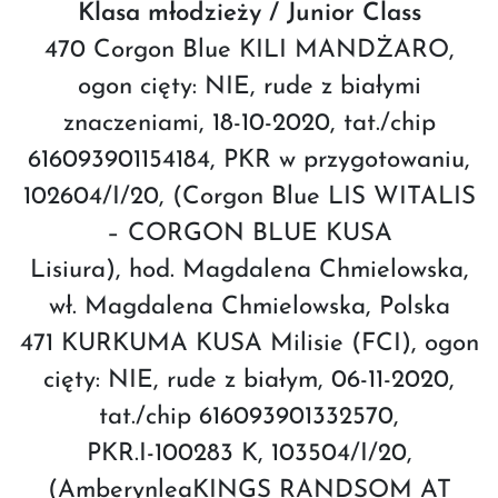
Klasa młodzieży / Junior Class
470 Corgon Blue KILI MANDŻARO,
ogon cięty: NIE, rude z białymi
znaczeniami, 18-10-2020, tat./chip
616093901154184, PKR w przygotowaniu,
102604/I/20, (Corgon Blue LIS WITALIS
– CORGON BLUE KUSA
Lisiura), hod. Magdalena Chmielowska,
wł. Magdalena Chmielowska, Polska
471 KURKUMA KUSA Milisie (FCI), ogon
cięty: NIE, rude z białym, 06-11-2020,
tat./chip 616093901332570,
PKR.I-100283 K, 103504/I/20,
(AmberynleaKINGS RANDSOM AT