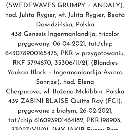
(SWEDEWAVES GRUMPY – ANDALY),
hod. Julita Rygier, wł. Julita Rygier, Beata
Dawidzińska, Polska
438 Genesis Ingermanlandija, tricolor
pręgowany, 06-04-2021, tat./chip
643078900165475, PKR w przygotowaniu,
RKF 5794670, 35306/II/21, (Blondies
Youkan Black – Ingermanlandija Avrora
Sonrize), hod. Elena
Cherpurova, wł. Bożena Mckibbin, Polska
439 ZABINI BLAISE Quitte Ray (FCI),
pręgowane z białym, 26-02-2021,
tat./chip 616093901464182, PKR.I98903,