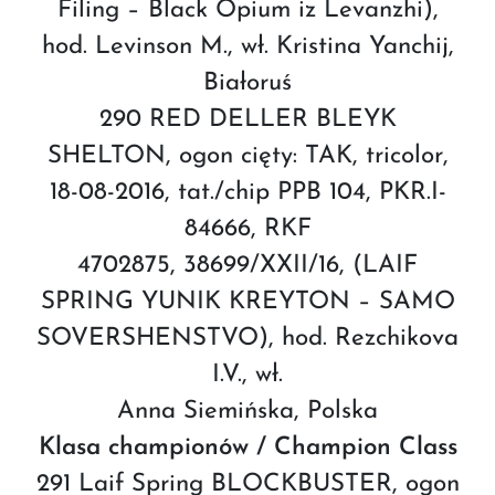
Filing – Black Opium iz Levanzhi),
hod. Levinson M., wł. Kristina Yanchij,
Białoruś
290 RED DELLER BLEYK
SHELTON, ogon cięty: TAK, tricolor,
18-08-2016, tat./chip PPB 104, PKR.I-
84666, RKF
4702875, 38699/XXII/16, (LAIF
SPRING YUNIK KREYTON – SAMO
SOVERSHENSTVO), hod. Rezchikova
I.V., wł.
Anna Siemińska, Polska
Klasa championów / Champion Class
291 Laif Spring BLOCKBUSTER, ogon