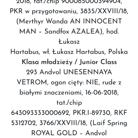
2018, tat./chip 900085000394904,
PKR w przygotowaniu, 3835/XXVIII/18,
(Merthyr Wanda AN INNOCENT
MAN – Sandfox AZALEA), hod.
Łukasz
Hartabus, wł. Łukasz Hartabus, Polska
Klasa młodzieży / Junior Class
293 Andvol UNESENNAYA
VETROM, ogon cięty: NIE, rude z
białymi znaczeniami, 16-06-2018,
tat./chip
643093333000692, PKR.I-89730, RKF
5312702, 3766/XXVIII/18, (Laif Spring
ROYAL GOLD – Andvol