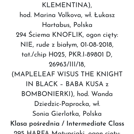
KLEMENTINA),
hod. Marina Volkova, wł. Łukasz
Hartabus, Polska
294 Ściema KNOFLIK, ogon cięty:
NIE, rude z białym, 01-08-2018,
tat./chip H025, PKR.I-89801 D,
26963/III/18,
(MAPLELEAF WISUS THE KNIGHT
IN BLACK – BABA KUSA z
BOMBONIERKI), hod. Wanda
Dziedzic-Paprocka, wł.
Sonia Gierlotka, Polska
Klasa pośrednia / Intermediate Class
295 HARFA Matypsiaki, ogon cięty: