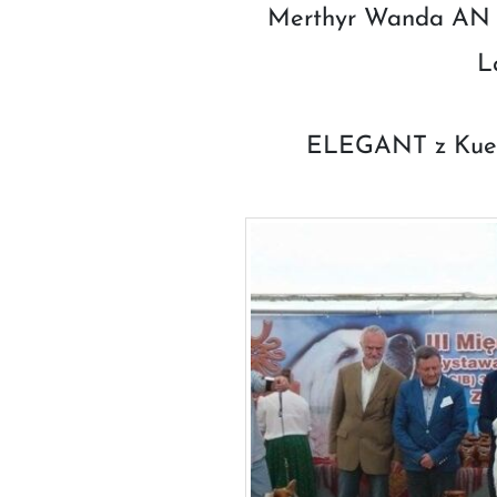
Merthyr Wanda AN I
L
ELEGANT z Kuest