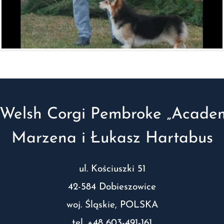
Welsh Corgi Pembroke „Academ
Marzena i Łukasz Hartabus
ul. Kościuszki 51
42-584 Dobieszowice
woj. Śląskie, POLSKA
tel. +48 603-491-161