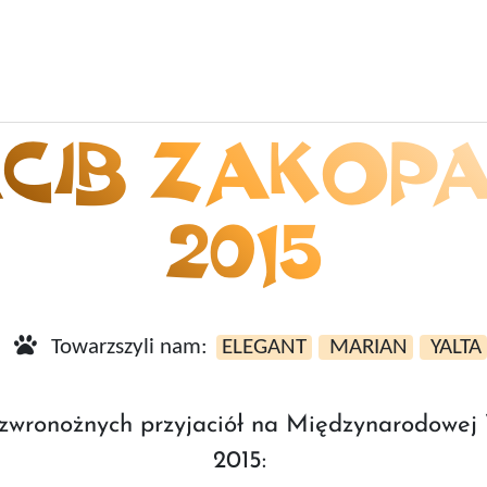
CIB ZAKOP
2015
Towarzszyli nam:
ELEGANT
MARIAN
YALTA
 czwronożnych przyjaciół na Międzynarodowe
2015: