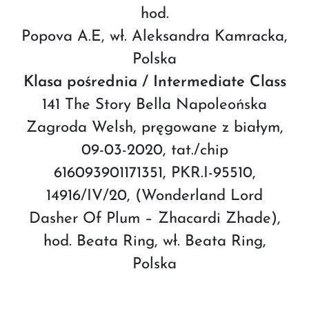
hod.
Popova A.E, wł. Aleksandra Kamracka,
Polska
Klasa pośrednia / Intermediate Class
141 The Story Bella Napoleońska
Zagroda Welsh, pręgowane z białym,
09-03-2020, tat./chip
616093901171351, PKR.I-95510,
14916/IV/20, (Wonderland Lord
Dasher Of Plum – Zhacardi Zhade),
hod. Beata Ring, wł. Beata Ring,
Polska