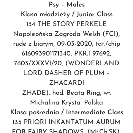
Psy – Males
Klasa młodzieży / Junior Class
134 THE STORY PERKELE
Napoleońska Zagroda Welsh (FCI),
rude z białym, 09-03-2020, tat./chip
616093901171340, PKR.I-97692,
7603/XXXVI/20, (WONDERLAND
LORD DASHER OF PLUM –
ZHACARDI
ZHADE), hod. Beata Ring, wł.
Michalina Krysta, Polska
Klasa pośrednia / Intermediate Class
135 PRIORI INKANTATUM AURUM
FOR FAIRY SHADOWS, (Mł.Ch.SK),