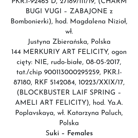
PKR.I-92465 D, 27189/III/19, (CHARM
BUGI VUGI – ZABAJONE z
Bombonierki), hod. Magdalena Nizioł,
wł.
Justyna Zbierańska, Polska
144 MERKURIY ART FELICITY, ogon
cięty: NIE, rudo-białe, 08-05-2017,
tat./chip 900113000295259, PKR.I-
87180, RKF 5142084, 10223/XXIX/17,
(BLOCKBUSTER LAIF SPRING –
AMELI ART FELICITY), hod. Ya.A.
Poplavskaya, wł. Katarzyna Paluch,
Polska
S
uki – Females