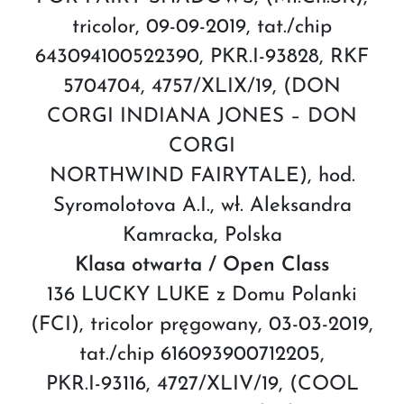
tricolor, 09-09-2019, tat./chip
643094100522390, PKR.I-93828, RKF
5704704, 4757/XLIX/19, (DON
CORGI INDIANA JONES – DON
CORGI
NORTHWIND FAIRYTALE), hod.
Syromolotova A.I., wł. Aleksandra
Kamracka, Polska
Klasa otwarta / Open Class
136 LUCKY LUKE z Domu Polanki
(FCI), tricolor pręgowany, 03-03-2019,
tat./chip 616093900712205,
PKR.I-93116, 4727/XLIV/19, (COOL