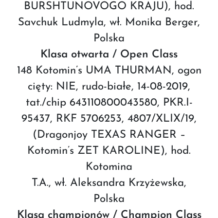
BURSHTUNOVOGO KRAJU), hod.
Savchuk Ludmyla, wł. Monika Berger,
Polska
Klasa otwarta / Open Class
148 Kotomin’s UMA THURMAN, ogon
cięty: NIE, rudo-białe, 14-08-2019,
tat./chip 643110800043580, PKR.I-
95437, RKF 5706253, 4807/XLIX/19,
(Dragonjoy TEXAS RANGER –
Kotomin’s ZET KAROLINE), hod.
Kotomina
T.A., wł. Aleksandra Krzyżewska,
Polska
Klasa championów / Champion Class