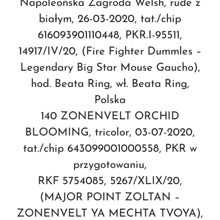
Napoleońska Zagroda Welsh, rude z
białym, 26-03-2020, tat./chip
616093901110448, PKR.I-95511,
14917/IV/20, (Fire Fighter Dummles –
Legendary Big Star Mouse Gaucho),
hod. Beata Ring, wł. Beata Ring,
Polska
140 ZONENVELT ORCHID
BLOOMING, tricolor, 03-07-2020,
tat./chip 643099001000558, PKR w
przygotowaniu,
RKF 5754085, 5267/XLIX/20,
(MAJOR POINT ZOLTAN –
ZONENVELT YA MECHTA TVOYA),