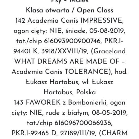
Psy – Males
Klasa otwarta / Open Class
142 Academia Canis IMPRESSIVE,
ogon cięty: NIE, śniade, 05-08-2019,
tat./chip 616093900900746, PKR.I-
94401 K, 3918/XXVIII/19, (Graceland
WHAT DREAMS ARE MADE OF –
Academia Canis TOLERANCE), hod.
Łukasz Hartabus, wł. Łukasz
Hartabus, Polska
143 FAWOREK z Bombonierki, ogon
cięty: NIE, rude z białym, 08-05-2019,
tat./chip 616096700066236,
PKR.I-92465 D, 27189/III/19, (CHARM