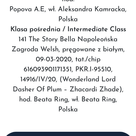
Popova A.E, wł. Aleksandra Kamracka,
Polska
Klasa pośrednia / Intermediate Class
141 The Story Bella Napoleońska
Zagroda Welsh, pręgowane z białym,
09-03-2020, tat./chip
616093901171351, PKR.I-95510,
14916/IV/20, (Wonderland Lord
Dasher Of Plum – Zhacardi Zhade),
hod. Beata Ring, wł. Beata Ring,
Polska