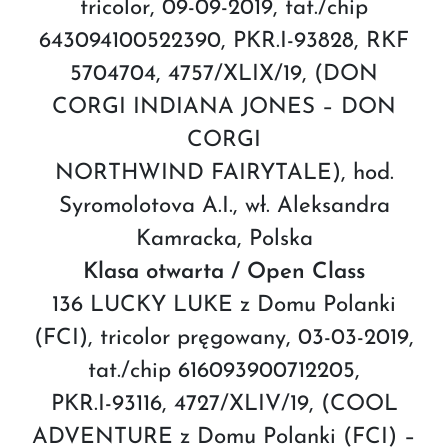
tricolor, 09-09-2019, tat./chip
643094100522390, PKR.I-93828, RKF
5704704, 4757/XLIX/19, (DON
CORGI INDIANA JONES – DON
CORGI
NORTHWIND FAIRYTALE), hod.
Syromolotova A.I., wł. Aleksandra
Kamracka, Polska
Klasa otwarta / Open Class
136 LUCKY LUKE z Domu Polanki
(FCI), tricolor pręgowany, 03-03-2019,
tat./chip 616093900712205,
PKR.I-93116, 4727/XLIV/19, (COOL
ADVENTURE z Domu Polanki (FCI) –