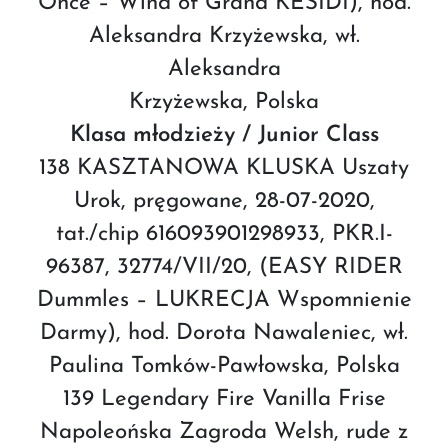
Once – Wind of Grand KESIDI), hod.
Aleksandra Krzyżewska, wł.
Aleksandra
Krzyżewska, Polska
Klasa młodzieży / Junior Class
138 KASZTANOWA KLUSKA Uszaty
Urok, pręgowane, 28-07-2020,
tat./chip 616093901298933, PKR.I-
96387, 32774/VII/20, (EASY RIDER
Dummles – LUKRECJA Wspomnienie
Darmy), hod. Dorota Nawaleniec, wł.
Paulina Tomków-Pawłowska, Polska
139 Legendary Fire Vanilla Frise
Napoleońska Zagroda Welsh, rude z