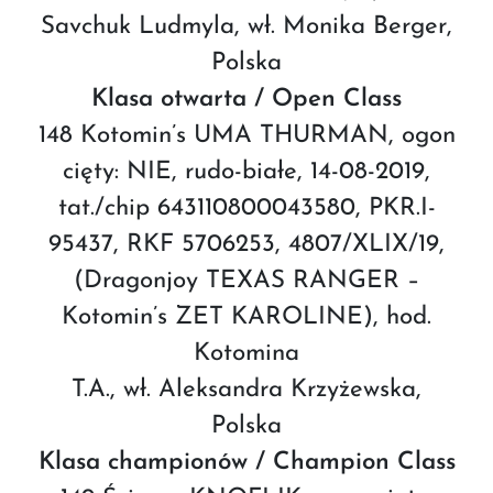
Savchuk Ludmyla, wł. Monika Berger,
Polska
Klasa otwarta / Open Class
148 Kotomin’s UMA THURMAN, ogon
cięty: NIE, rudo-białe, 14-08-2019,
tat./chip 643110800043580, PKR.I-
95437, RKF 5706253, 4807/XLIX/19,
(Dragonjoy TEXAS RANGER –
Kotomin’s ZET KAROLINE), hod.
Kotomina
T.A., wł. Aleksandra Krzyżewska,
Polska
Klasa championów / Champion Class