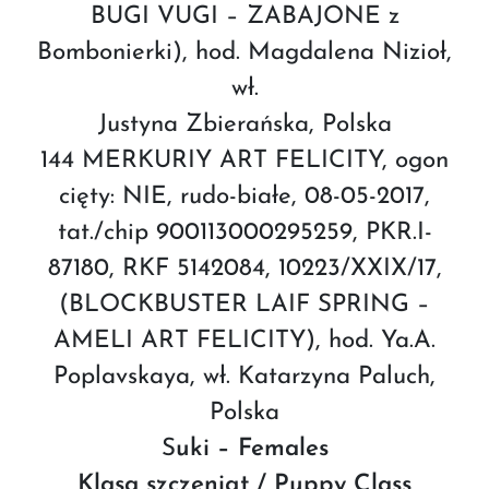
BUGI VUGI – ZABAJONE z
Bombonierki), hod. Magdalena Nizioł,
wł.
Justyna Zbierańska, Polska
144 MERKURIY ART FELICITY, ogon
cięty: NIE, rudo-białe, 08-05-2017,
tat./chip 900113000295259, PKR.I-
87180, RKF 5142084, 10223/XXIX/17,
(BLOCKBUSTER LAIF SPRING –
AMELI ART FELICITY), hod. Ya.A.
Poplavskaya, wł. Katarzyna Paluch,
Polska
S
uki – Females
Klasa szczeniąt / Puppy Class