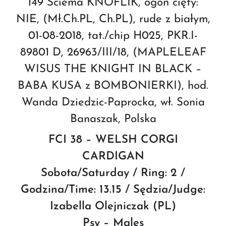
149 Ściema KNOFLIK, ogon cięty:
NIE, (Mł.Ch.PL, Ch.PL), rude z białym,
01-08-2018, tat./chip H025, PKR.I-
89801 D, 26963/III/18, (MAPLELEAF
WISUS THE KNIGHT IN BLACK –
BABA KUSA z BOMBONIERKI), hod.
Wanda Dziedzic-Paprocka, wł. Sonia
Banaszak, Polska
FCI 38 – WELSH CORGI
CARDIGAN
Sobota/Saturday / Ring: 2 /
Godzina/Time: 13.15 / Sędzia/Judge:
Izabella Olejniczak (PL)
Psy – Males