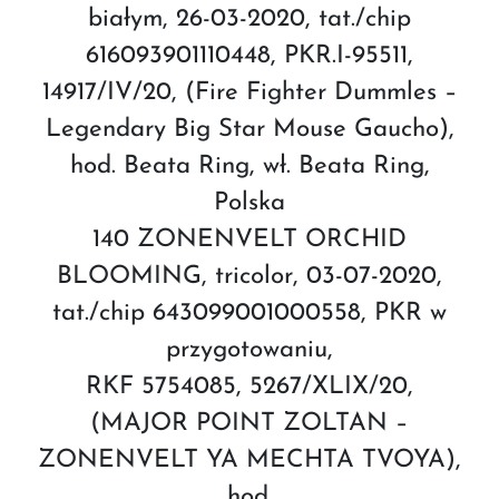
białym, 26-03-2020, tat./chip
616093901110448, PKR.I-95511,
14917/IV/20, (Fire Fighter Dummles –
Legendary Big Star Mouse Gaucho),
hod. Beata Ring, wł. Beata Ring,
Polska
140 ZONENVELT ORCHID
BLOOMING, tricolor, 03-07-2020,
tat./chip 643099001000558, PKR w
przygotowaniu,
RKF 5754085, 5267/XLIX/20,
(MAJOR POINT ZOLTAN –
ZONENVELT YA MECHTA TVOYA),
hod.