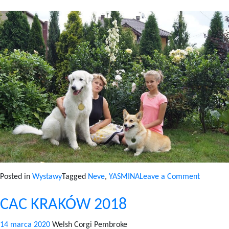
on
Posted in
Wystawy
Tagged
Neve
,
YASMINA
Leave a Comment
CACIB
CAC KRAKÓW 2018
KRAKÓW
2018
14 marca 2020
Welsh Corgi Pembroke