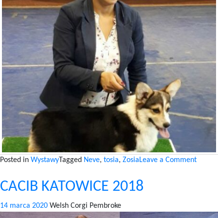
on
Posted in
Wystawy
Tagged
Neve
,
tosia
,
Zosia
Leave a Comment
CAC
CACIB KATOWICE 2018
JELENI
GÓRA
14 marca 2020
Welsh Corgi Pembroke
2018