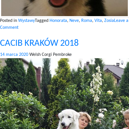
Posted in
Wystawy
Tagged
Honorata
,
Neve
,
Roma
,
Vita
,
Zosia
Leave a
on
Comment
CAC
CACIB KRAKÓW 2018
BĘDZIN
STYCZEŃ
14 marca 2020
Welsh Corgi Pembroke
2019