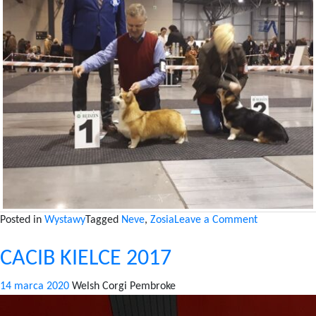
on
Posted in
Wystawy
Tagged
Neve
,
Zosia
Leave a Comment
CAC
CACIB KIELCE 2017
BĘDZIN
2018
14 marca 2020
Welsh Corgi Pembroke