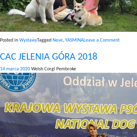
on
Posted in
Wystawy
Tagged
Neve
,
YASMINA
Leave a Comment
CAC
CAC JELENIA GÓRA 2018
KRAKÓW
2018
14 marca 2020
Welsh Corgi Pembroke