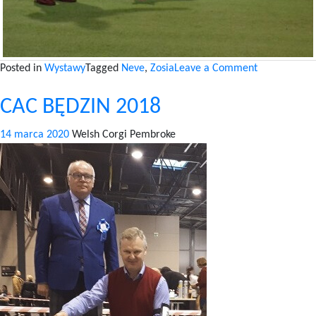
on
Posted in
Wystawy
Tagged
Neve
,
Zosia
Leave a Comment
CACIB
CAC BĘDZIN 2018
KATOWICE
2018
14 marca 2020
Welsh Corgi Pembroke