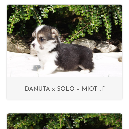
DANUTA x SOLO – MIOT „I”