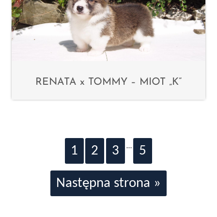
RENATA x TOMMY – MIOT „K”
…
1
2
3
5
Następna strona »