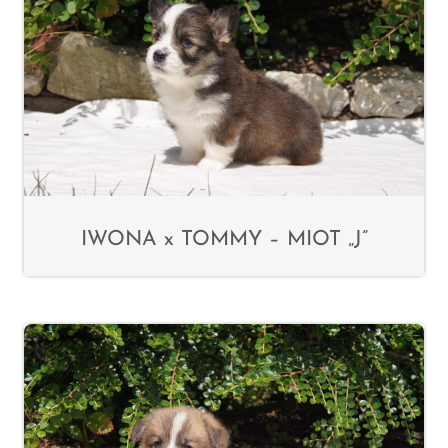
IWONA x TOMMY – MIOT „J”