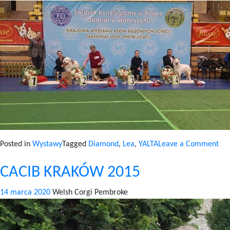
on
Posted in
Wystawy
Tagged
Diamond
,
Lea
,
YALTA
Leave a Comment
CA
CACIB KRAKÓW 2015
ŚW
20
14 marca 2020
Welsh Corgi Pembroke