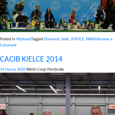
Posted in
Wystawy
Tagged
Diamond
,
Jade
,
JUSTICE
,
PARADA
Leave a
on
Comment
CAC
CACIB KIELCE 2014
ŚWIEBODZICE
2014
14 marca 2020
Welsh Corgi Pembroke