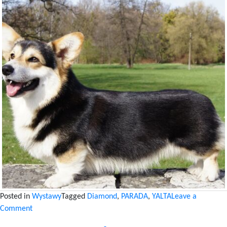
Posted in
Wystawy
Tagged
Diamond
,
PARADA
,
YALTA
Leave a
on
Comment
CAC