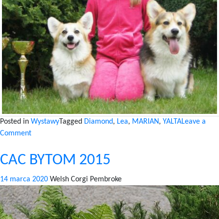
Posted in
Wystawy
Tagged
Diamond
,
Lea
,
MARIAN
,
YALTA
Leave a
on
Comment
CACIB
CAC BYTOM 2015
KRAKÓW
2015
14 marca 2020
Welsh Corgi Pembroke