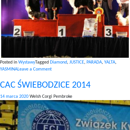
Posted in
Wystawy
Tagged
Diamond
,
JUSTICE
,
PARADA
,
YALTA
,
on
YASMINA
Leave a Comment
CAC
CAC ŚWIEBODZICE 2014
SOSNOWIEC
2015
14 marca 2020
Welsh Corgi Pembroke