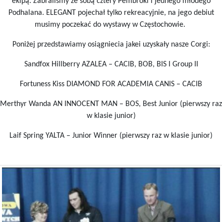
ekipą. Zabraliśmy ze sobą cztery Pembroki i jednego młodego
Podhalana. ELEGANT pojechał tylko rekreacyjnie, na jego debiut
musimy poczekać do wystawy w Częstochowie.
Poniżej przedstawiamy osiągniecia jakei uzyskały nasze Corgi:
Sandfox Hillberry AZALEA – CACIB, BOB, BIS I Group II
Fortuness Kiss DIAMOND FOR ACADEMIA CANIS – CACIB
Merthyr Wanda AN INNOCENT MAN – BOS, Best Junior (pierwszy raz
w klasie junior)
Laif Spring YALTA – Junior Winner (pierwszy raz w klasie junior)