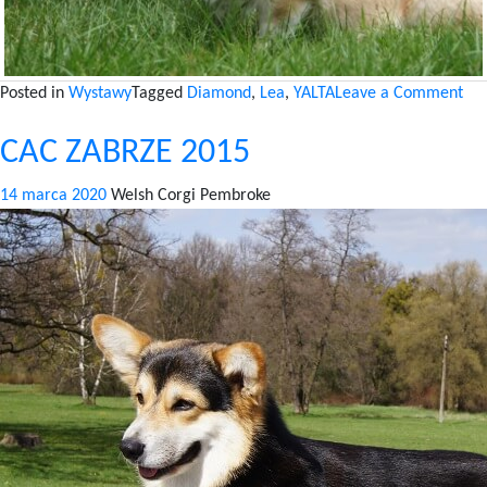
on
Posted in
Wystawy
Tagged
Diamond
,
Lea
,
YALTA
Leave a Comment
CA
CAC ZABRZE 2015
BY
20
14 marca 2020
Welsh Corgi Pembroke