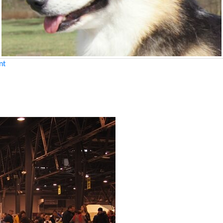
on
nt
CACIB
KRAKÓW
2016