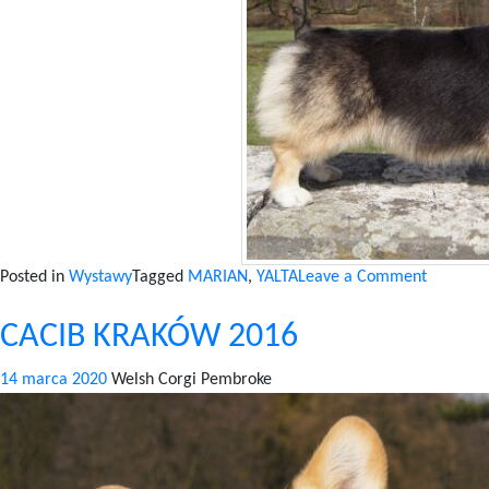
on
Posted in
Wystawy
Tagged
MARIAN
,
YALTA
Leave a Comment
CAC
CACIB KRAKÓW 2016
RYBNIK
2016
14 marca 2020
Welsh Corgi Pembroke